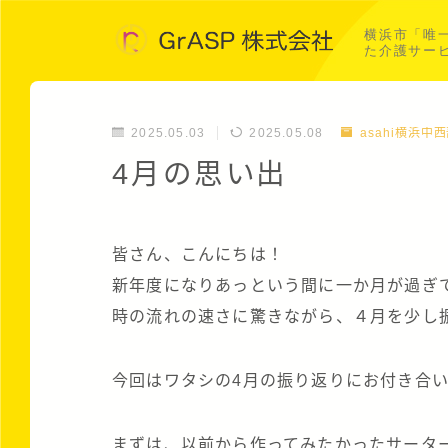
横浜市「唯
た介護サー
2025.05.03
2025.05.08
asahi横浜中
4月の思い出
皆さん、こんにちは！
新年度になりあっという間に一か月が過ぎ
時の流れの速さに驚きながら、４月を少し
今回はワタシの4月の振り返りにお付き合
まずは、以前から作ってみたかったサータ