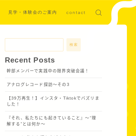
見学・体験会のご案内
contact
ディア掲載
募集
検索
Recent Posts
幹部メンバーで実践中の限界突破会議！
アナログレコード探訪～その3
【39万再生！】インスタ・Tiktokでバズリま
した！
『それ、私たちにも起きていること』〜“理
解する”とは何か～