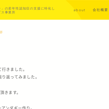
一」の若年性認知症の支援に特化し
会社概要
about
ビス事業所
講演・メ
代表挨拶
共同事業
若年性認知症について
西部
aoba横浜北部
asahi横浜中西部
て行きました。
振り返ってみました。
い頂きます。
ーアンダギー作り。