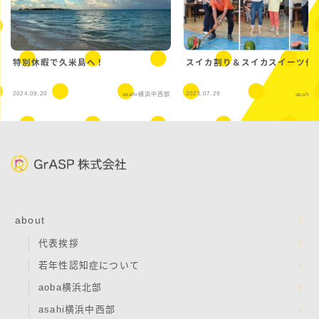
特別休暇で久米島へ！
スイカ割り＆スイカスイーツ作
2024.09.20
2025.07.29
asahi横浜中西部
asahi
about
代表挨拶
若年性認知症について
aoba横浜北部
asahi横浜中西部