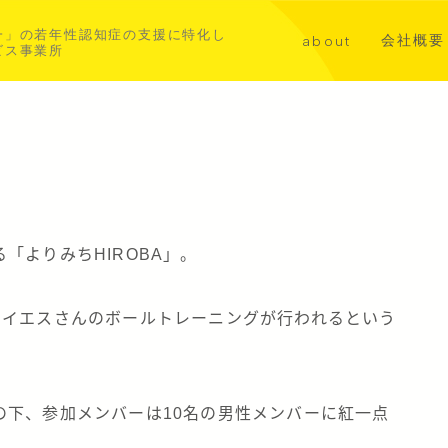
一」の若年性認知症の支援に特化し
会社概要
about
ビス事業所
講演・メ
代表挨拶
共同事業
若年性認知症について
‼
aoba横浜北部
asahi横浜中西部
「よりみちHIROBA」。
レイエスさんのボールトレーニングが行われるという
の下、参加メンバーは10名の男性メンバーに紅一点