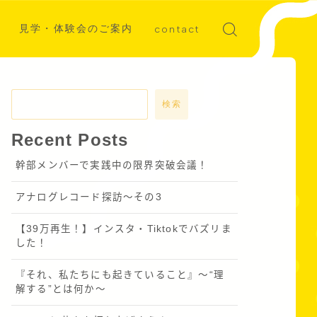
見学・体験会のご案内
contact
ディア掲載
募集
検索
Recent Posts
幹部メンバーで実践中の限界突破会議！
アナログレコード探訪～その3
【39万再生！】インスタ・Tiktokでバズリま
した！
『それ、私たちにも起きていること』〜“理
解する”とは何か～