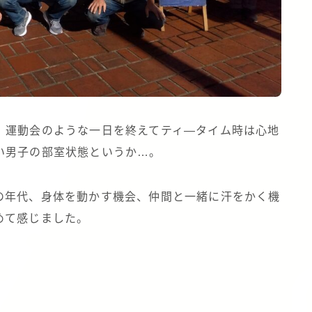
。運動会のような一日を終えてティ―タイム時は心地
い男子の部室状態というか…。
の年代、身体を動かす機会、仲間と一緒に汗をかく機
めて感じました。