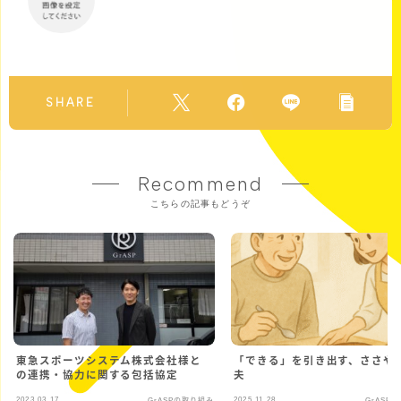
SHARE
Recommend
こちらの記事もどうぞ
東急スポーツシステム株式会社様と
「できる」を引き出す、ささや
の連携・協力に関する包括協定
夫
2023.03.17
2025.11.28
GrASPの取り組み
GrASP