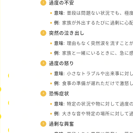
過度の不安
意味
: 普段は問題ない状況でも、極
例
: 家族が外出するたびに過剰に心
突然の泣き出し
意味
: 理由もなく突然涙を流すこと
例
: 家族と一緒にいるときに、急に
過度の怒り
意味
: 小さなトラブルや出来事に対
例
: 食事の準備が遅れただけで激怒
恐怖症状
意味
: 特定の状況や物に対して過度
例
: 大きな音や特定の場所に対して
過剰な興奮