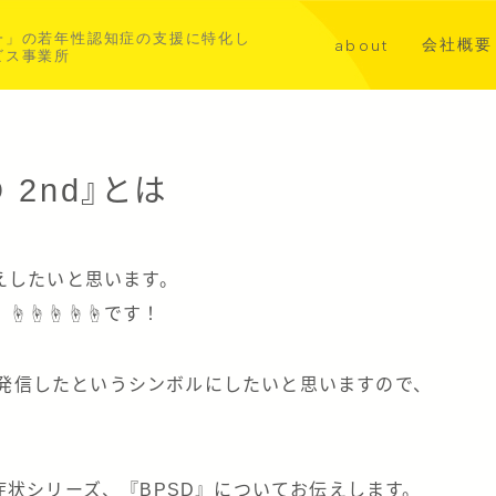
一」の若年性認知症の支援に特化し
会社概要
about
ビス事業所
講演・メ
代表挨拶
共同事業
若年性認知症について
 2nd』とは
aoba横浜北部
asahi横浜中西部
えしたいと思います。
、☝☝☝☝☝です！
mを発信したというシンボルにしたいと思いますので、
状シリーズ、『BPSD』についてお伝えします。