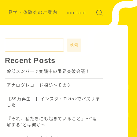
見学・体験会のご案内
contact
ディア掲載
募集
検索
Recent Posts
幹部メンバーで実践中の限界突破会議！
アナログレコード探訪～その3
【39万再生！】インスタ・Tiktokでバズリま
した！
『それ、私たちにも起きていること』〜“理
解する”とは何か～