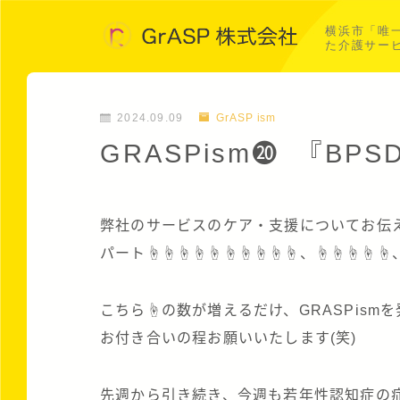
横浜市「唯
た介護サー
2024.09.09
GrASP ism
GRASPism⓴ 『BPSD
弊社のサービスのケア・支援についてお伝
パート☝☝☝☝☝☝☝☝☝☝、☝☝☝☝☝
こちら☝の数が増えるだけ、GRASPis
お付き合いの程お願いいたします(笑)
先週から引き続き、今週も若年性認知症の症