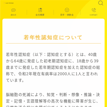
about
会社概要
見学・体験会
contact
若年性認知症について
若年性認知症（以下：認知症とする）とは、40歳
から64歳に発症した初老期認知症に、18歳から39
歳までに発症した若年期認知症を加えた認知症の総
称で、令和2年現在有病率は2000人に1人と言われ
ています。
脳細胞の死滅により、知覚・判断・想像・推論・決
定・記憶・言語理解等の高次な機能に障害が生じ、