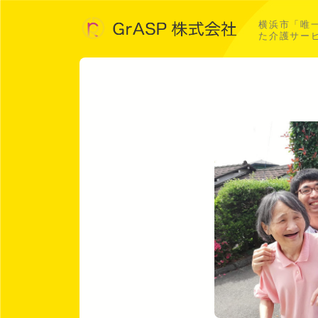
横浜市「唯
た介護サー