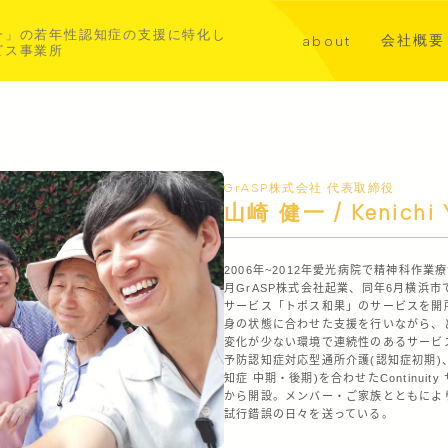
一」の若年性認知症の支援に特化し
会社概要
about
ビス事業所
講演・メ
代表挨拶
共同事業
若年性認知症について
aoba横浜北部
GrASP株式会社 代表取締役
山崎 健一 / Kenichi 
asahi横浜中西部
2006年~2012年愛光病院で精神科作業
月GrASP株式会社起業、同年6月横浜
サービス「トポス和果」のサービスを開
身の状態に合わせた支援を行いながら、
変化が少ない環境で連続性のあるサービ
予防認知症対応型通所介護(認知症初期)
知症 中期・後期)を合わせたContinuity 
から開設。メンバー・ご家族とともによ
試行錯誤の日々を送っている。