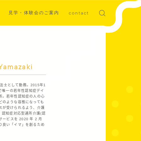
見学・体験会のご案内
contact
ディア掲載
募集
Yamazaki
療法士として勤務。2015年1
市で唯一の若年性認知症デイ
所。若年性認知症の人の心
どのような容態になっても
スが受けられるよう、介護
、認知症対応型通所介護(認
サービスを 2020 年 2 月
り良い「イマ」を創るため