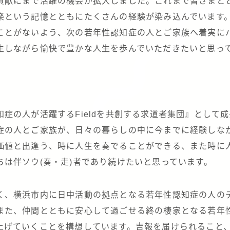
貢献にまで活躍の機会が拡大しました。これまで皆さまと
楽という記憶とともにたくさんの経験が染み込んでいます
ことがないよう、次の若年性認知症の人とご家族へ着実に
生しながら愉快で豊かな人生を歩んでいただきたいと思っ
症の人が活躍するFieldを共創する求道者集団』として
症の人とご家族が、日々の暮らしの中に今までに経験しな
価値と出逢う、時に人生を奏でることができる、また時に
ちは伴ソウ(奏・走)者であり続けたいと思っています。
く、横浜市内に日中活動の拠点となる若年性認知症の人の
また、仲間とともに安心して過ごせる終の棲家となる若年
上げていくことを構想しています。吉報を届けられること