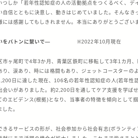
いつしか「若年性認知症の人の活動拠点をつくるべく、デ
い自信とともに決意し、動きはじめていました。そんなき
様には感謝してもしきれません。本当にありがとうござい
いをバトンに繋いで―
※2022年10月現在
区市ヶ尾町で4年3か月、青葉区鉄町に移転して3年1カ月、
あり、涙あり、時には格闘もあり、ジェットコースターの
,200日に達した現在、106名の若年性認知症の人(若年性
出会いがありました。約2,200日を通してケア支援を学ば
てのエビデンス(根拠)となり、当事者の特徴を傾向として
ました。
できるサービスの形が、社会参加から社会有志(ボランティ