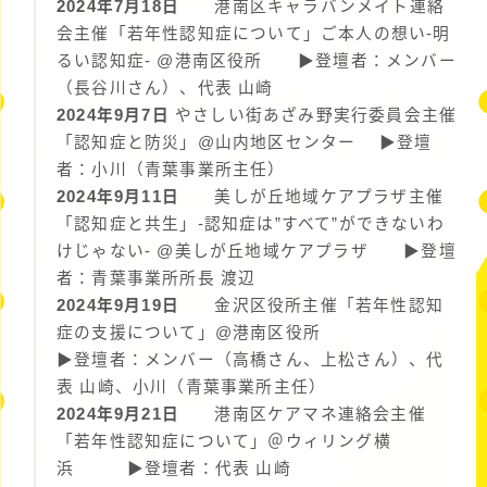
2024年7月18日
港南区キャラバンメイト連絡
会主催「若年性認知症について」ご本人の想い-明
るい認知症- @港南区役所 ▶︎登壇者：メンバー
（長谷川さん）、代表 山崎
2024年9月7日
やさしい街あざみ野実行委員会主催
「認知症と防災」@山内地区センター ▶︎登壇
者：小川（青葉事業所主任）
2024年9月11日
美しが丘地域ケアプラザ主催
「認知症と共生」-認知症は”すべて”ができないわ
けじゃない- @美しが丘地域ケアプラザ ▶︎登壇
者：青葉事業所所長 渡辺
2024年9月19日
金沢区役所主催「若年性認知
症の支援について」@港南区役所
▶︎登壇者：メンバー（高橋さん、上松さん）、代
表 山崎、小川（青葉事業所主任）
2024年9月21日
港南区ケアマネ連絡会主催
「若年性認知症について」＠ウィリング横
浜 ▶︎登壇者：代表 山崎