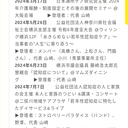
2024年3月17日
日本通所ケア研究会主催 2024
年介護報酬・制度設定とその後の展開セミナー @
大阪会場 ▶︎登壇者：代表 山崎
2024年5月26日
公益社団法人神奈川県社会福
祉士会横浜支部主催 令和6年度全大会 @ウィリン
グ横浜12F 「あきらめない若年性認知症ケア」〜
当事者の”人生”に寄り添う〜
▶︎登壇者：メンバー（高橋さん、上松さん、門脇
さん）、代表 山崎、小川（青葉事業所主任）
2024年6月23日
横浜市議会議員 藤崎浩太郎氏
懇親会「認知症について」@マムズダイニン
グ ▶︎登壇者：代表 山崎
2024年7月7日
公益社団法人認知症の人と家族
の会主催 本人と家族のつどい &講演・コンサート
@二俣川地域ケアプラザ「若年性認知症に特化し
たデイサービス&ライブ
▶︎登壇者：ストロベリーパラダイス（バンド）、
野澤、代表 山崎