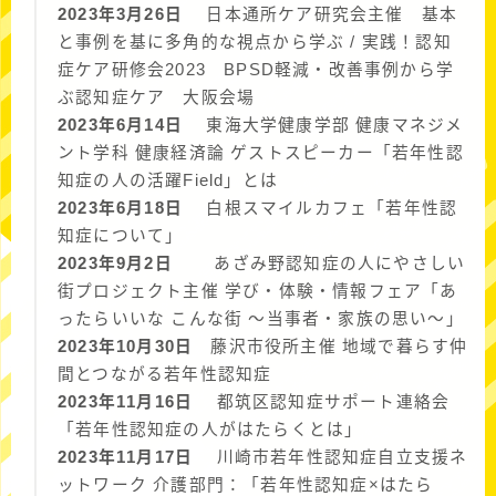
2023年3月26日
日本通所ケア研究会主催 基本
と事例を基に多角的な視点から学ぶ / 実践！認知
症ケア研修会2023 BPSD軽減・改善事例から学
ぶ認知症ケア 大阪会場
2023年6月14日
東海大学健康学部 健康マネジメ
ント学科 健康経済論 ゲストスピーカー「若年性認
知症の人の活躍Field」とは
2023年6月18日
白根スマイルカフェ「若年性認
知症について」
2023年9月2日
あざみ野認知症の人にやさしい
街プロジェクト主催 学び・体験・情報フェア「あ
ったらいいな こんな街 〜当事者・家族の思い〜」
2023年10月30日
藤沢市役所主催 地域で暮らす仲
間とつながる若年性認知症
2023年11月16日
都筑区認知症サポート連絡会
「若年性認知症の人がはたらくとは」
2023年11月17日
川崎市若年性認知症自立支援ネ
ットワーク 介護部門：「若年性認知症×はたら