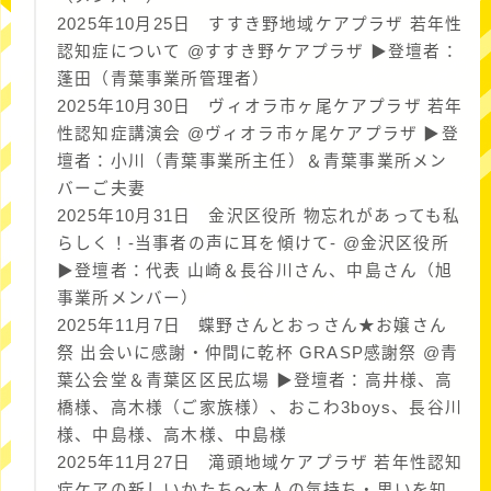
2025年10月25日 すすき野地域ケアプラザ 若年性
認知症について @すすき野ケアプラザ ▶︎登壇者：
蓬田（青葉事業所管理者）
2025年10月30日 ヴィオラ市ヶ尾ケアプラザ 若年
性認知症講演会 @ヴィオラ市ヶ尾ケアプラザ ▶︎登
壇者：小川（青葉事業所主任）＆青葉事業所メン
バーご夫妻
2025年10月31日 金沢区役所 物忘れがあっても私
らしく！-当事者の声に耳を傾けて- @金沢区役所
▶︎登壇者：代表 山崎＆長谷川さん、中島さん（旭
事業所メンバー）
2025年11月7日 蝶野さんとおっさん★お嬢さん
祭 出会いに感謝・仲間に乾杯 GRASP感謝祭 @青
葉公会堂＆青葉区区民広場 ▶︎登壇者：高井様、高
橋様、高木様（ご家族様）、おこわ3boys、長谷川
様、中島様、高木様、中島様
2025年11月27日 滝頭地域ケアプラザ 若年性認知
症ケアの新しいかたち〜本人の気持ち・思いを知