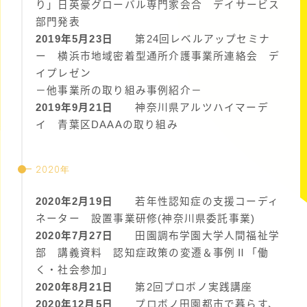
り」日英豪グローバル専門家会合 デイサービス
部門発表
2019年5月23日
第24回レベルアップセミナ
ー 横浜市地域密着型通所介護事業所連絡会 デ
イプレゼン
－他事業所の取り組み事例紹介－
2019年9月21日
神奈川県アルツハイマーデ
イ 青葉区DAAAの取り組み
2020年
2020年2月19日
若年性認知症の支援コーディ
ネーター 設置事業研修(神奈川県委託事業)
2020年7月27日
田園調布学園大学人間福祉学
部 講義資料 認知症政策の変遷＆事例Ⅱ「働
く・社会参加」
2020年8月21日
第2回プロボノ実践講座
2020年12月5日
プロボノ田園都市で暮らす、