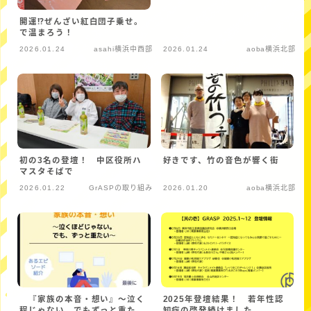
開運⁉ぜんざい紅白団子乗せ。
で温まろう！
2026.01.24
asahi横浜中西部
2026.01.24
aoba横浜北部
初の3名の登壇！ 中区役所ハ
好きです、竹の音色が響く街
マスタそばで
2026.01.22
GrASPの取り組み
2026.01.20
aoba横浜北部
『家族の本音・想い』〜泣く
2025年登壇結果！ 若年性認
程じゃない。でもずっと重た
知症の啓発続けました