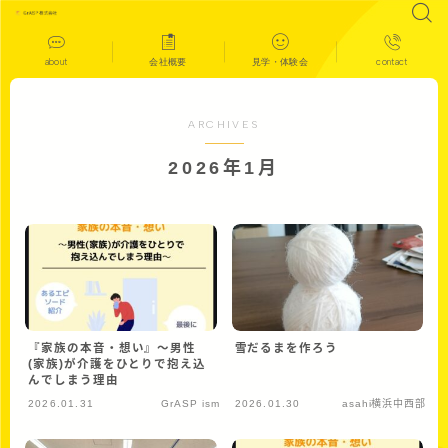
about
会社概要
見学・体験会
contact
ARCHIVES
2026年1月
『家族の本音・想い』〜男性
雪だるまを作ろう
(家族)が介護をひとりで抱え込
んでしまう理由
2026.01.31
GrASP ism
2026.01.30
asahi横浜中西部