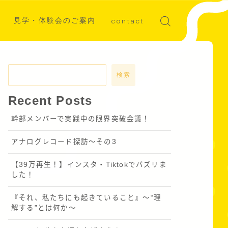
見学・体験会のご案内
contact
ディア掲載
募集
検索
Recent Posts
幹部メンバーで実践中の限界突破会議！
アナログレコード探訪～その3
【39万再生！】インスタ・Tiktokでバズリま
した！
『それ、私たちにも起きていること』〜“理
解する”とは何か～