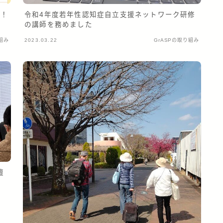
よ！
令和4年度若年性認知症自立支援ネットワーク研修
の講師を務めました
組み
2023.03.22
GrASPの取り組み
壇