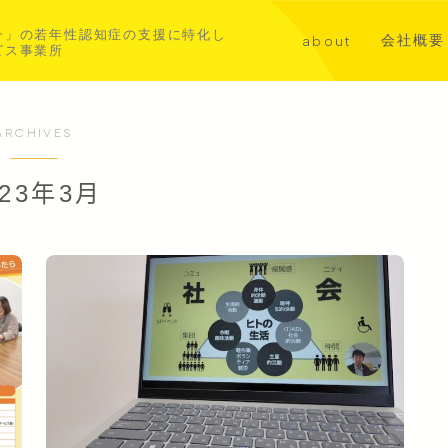
一」の若年性認知症の支援に特化し
会社概要
about
ビス事業所
講演・メ
代表挨拶
共同事業
若年性認知症について
ARCHIVES
aoba横浜北部
023年3月
asahi横浜中西部