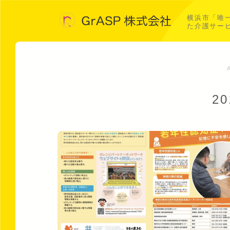
横浜市「唯
た介護サー
2