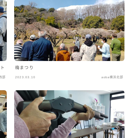
ント
梅まつり
中西部
2023.03.10
aoba横浜北部