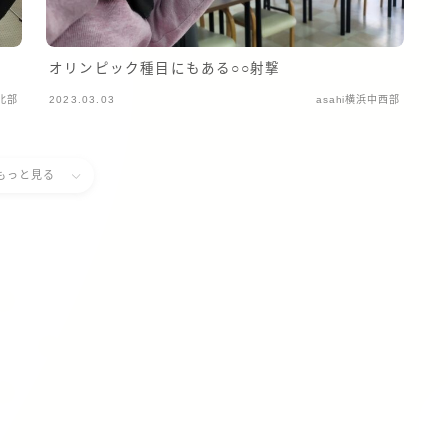
オリンピック種目にもある○○射撃
浜北部
2023.03.03
asahi横浜中西部
もっと見る