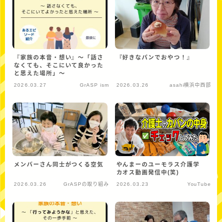
『家族の本音・想い』〜「話さ
『好きなパンでおやつ！』
なくても、そこにいて良かった
と思えた場所」～
2026.03.27
GrASP ism
2026.03.26
asahi横浜中西部
メンバーさん同士がつくる空気
やんまーのユーモラス介護学
カオス動画発信中(笑)
2026.03.26
GrASPの取り組み
2026.03.23
YouTube