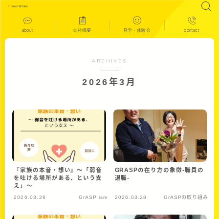
about
会社概要
見学・体験会
contact
ARCHIVES
2026年3月
『家族の本音・想い』〜「弱音
GRASPの在り方の象徴-職員の
を吐ける場所がある、という支
退職-
え」～
2026.03.28
GrASP ism
2026.03.28
GrASPの取り組み