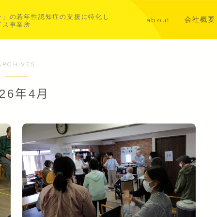
一」の若年性認知症の支援に特化し
会社概要
about
ビス事業所
講演・メ
代表挨拶
共同事業
若年性認知症について
ARCHIVES
aoba横浜北部
026年4月
asahi横浜中西部