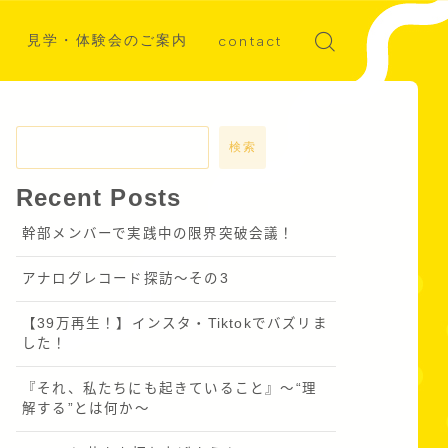
見学・体験会のご案内
contact
ディア掲載
募集
検索
Recent Posts
幹部メンバーで実践中の限界突破会議！
アナログレコード探訪～その3
【39万再生！】インスタ・Tiktokでバズリま
した！
『それ、私たちにも起きていること』〜“理
解する”とは何か～