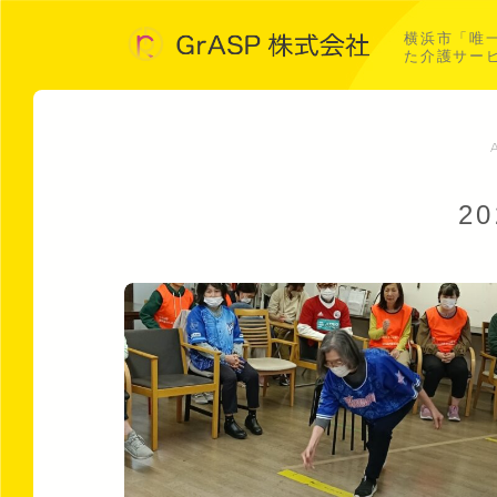
横浜市「唯
た介護サー
2