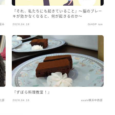
『それ、私たちにも起きていること』〜脳のブレー
キが効かなくなると、何が起きるのか～
組み
2026.04.18
GrASP ism
『ずぼら料理教室！』
浜北部
2026.04.16
asahi横浜中西部