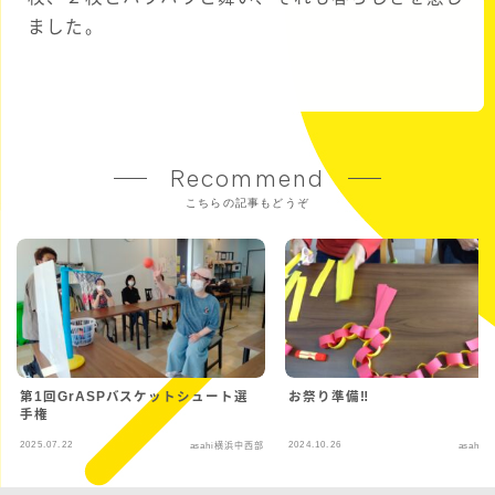
ました。
Recommend
こちらの記事もどうぞ
第1回GrASPバスケットシュート選
お祭り準備‼
手権
2025.07.22
2024.10.26
asahi横浜中西部
asahi