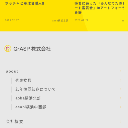
ボッチャと卓球台購入‼︎
待ちに待った『みんなでたのし
ート鑑賞会』inアートフォーラ
み野
2023.02.17
2023.02.22
aoba横浜北部
aob
about
代表挨拶
若年性認知症について
aoba横浜北部
asahi横浜中西部
会社概要