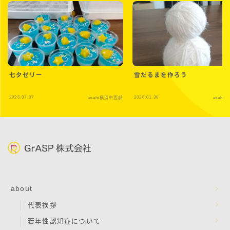
七夕ゼリー
雪だるまを作ろう
2026.07.07
2026.01.30
asahi横浜中西部
asahi
about
代表挨拶
若年性認知症について