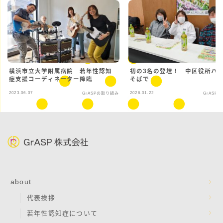
横浜市立大学附属病院 若年性認知
初の3名の登壇！ 中区役所ハ
症支援コーディネーター降臨
そばで
2023.06.07
2026.01.22
GrASPの取り組み
GrASP
about
代表挨拶
若年性認知症について