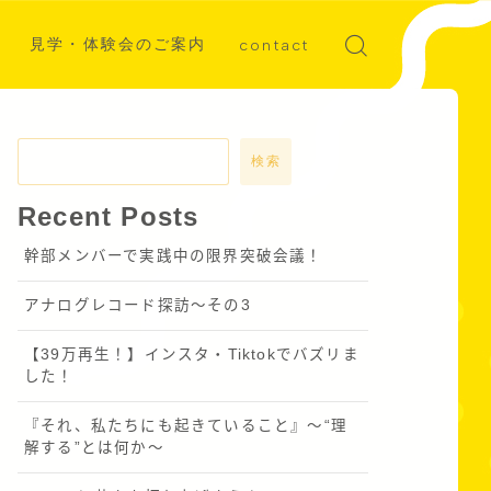
見学・体験会のご案内
contact
ディア掲載
募集
検索
Recent Posts
幹部メンバーで実践中の限界突破会議！
アナログレコード探訪～その3
【39万再生！】インスタ・Tiktokでバズリま
した！
『それ、私たちにも起きていること』〜“理
解する”とは何か～