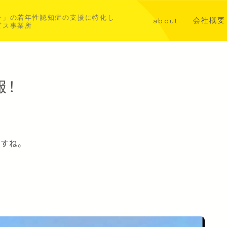
一」の若年性認知症の支援に特化し
会社概要
about
ビス事業所
講演・メ
代表挨拶
共同事業
若年性認知症について
報！
aoba横浜北部
asahi横浜中西部
ですね。