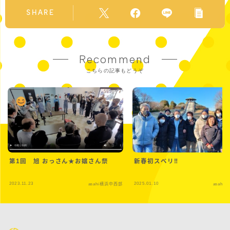
SHARE
Recommend
こちらの記事もどうぞ
第1回 旭 おっさん★お嬢さん祭
新春初スベリ‼
2023.11.23
2025.01.10
asahi横浜中西部
asahi