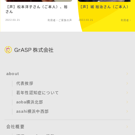
【声】松本洋子さん（ご本人）、裕
【声】城 裕治さん（ご本人）
さん
2022.03.21
2022.03.21
利用者・ご家族の声
利用者・ご
about
代表挨拶
若年性認知症について
aoba横浜北部
asahi横浜中西部
会社概要