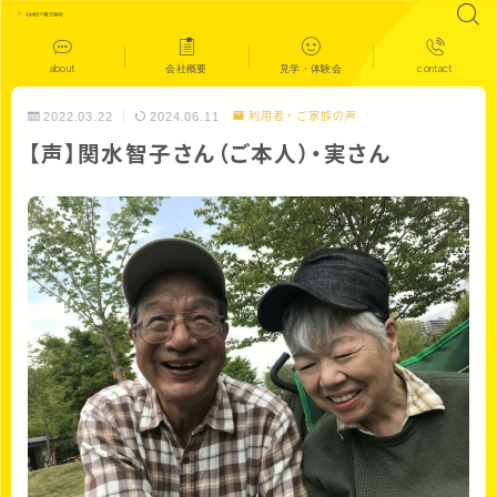
about
会社概要
見学・体験会
contact
2022.03.22
2024.06.11
利用者・ご家族の声
【声】関水智子さん（ご本人）・実さん