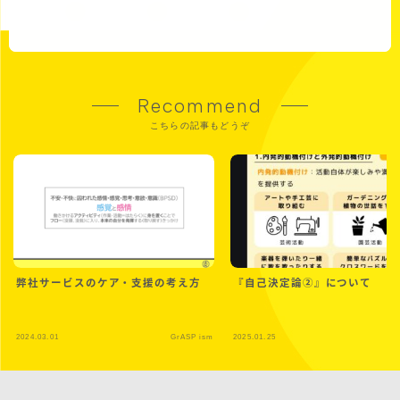
Recommend
こちらの記事もどうぞ
弊社サービスのケア・支援の考え方
『自己決定論➁』について
2024.03.01
GrASP ism
2025.01.25
Gr