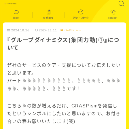
about
会社概要
見学・体験会
contact
2024.10.26
2024.11.11
GrASP ism
『グループダイナミクス(集団力動)➀』につ
いて
弊社のサービスのケア・支援についてお伝えしたい
と思います。
パート☝☝☝☝☝☝☝☝☝☝、☝☝☝☝☝、☝☝☝
☝☝、☝☝☝☝☝、☝☝☝です！
こちら☝の数が増えるだけ、GRASPismを発信し
たというシンボルにしたいと思いますので、お付き
合いの程お願いいたします(笑)