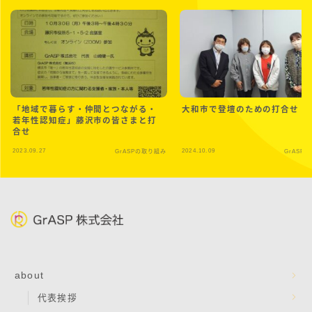
「地域で暮らす・仲間とつながる・
大和市で登壇のための打合せ
若年性認知症」藤沢市の皆さまと打
合せ
2023.09.27
2024.10.09
GrASPの取り組み
GrASP
about
代表挨拶