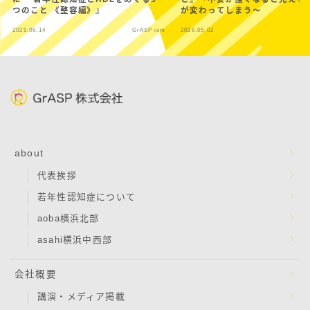
つのこと 《整容編》』
が変わってしまう～
2025.06.14
GrASP ism
2026.05.02
Gr
about
代表挨拶
若年性認知症について
aoba横浜北部
asahi横浜中西部
会社概要
講演・メディア掲載