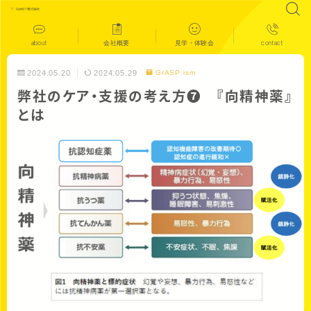
about
会社概要
見学・体験会
contact
2024.05.20
2024.05.29
GrASP ism
弊社のケア・支援の考え方❼ 『向精神薬』
とは