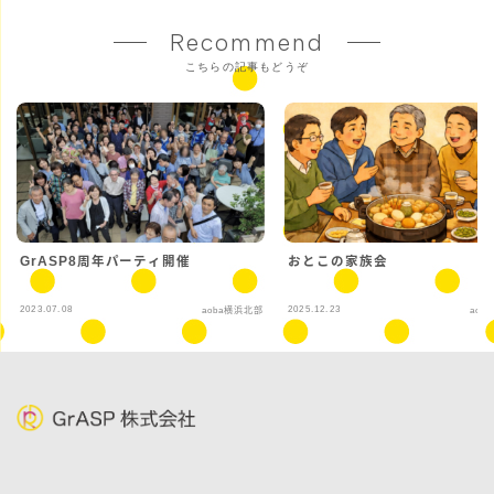
Recommend
こちらの記事もどうぞ
GrASP8周年パーティ開催
おとこの家族会
2023.07.08
2025.12.23
aoba横浜北部
aob