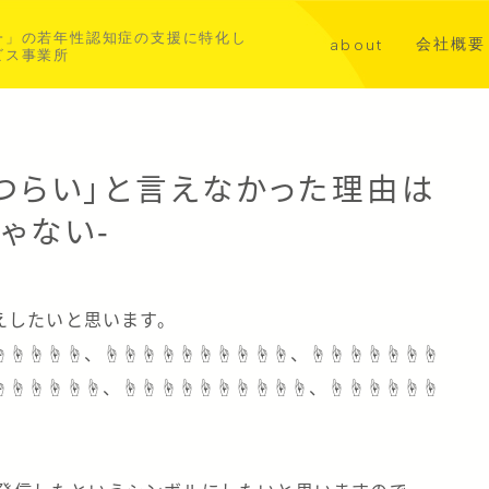
一」の若年性認知症の支援に特化し
会社概要
about
ビス事業所
講演・メ
代表挨拶
共同事業
若年性認知症について
「つらい」と言えなかった理由は
aoba横浜北部
ゃない-
asahi横浜中西部
えしたいと思います。
☝☝☝☝☝、☝☝☝☝☝☝☝☝☝☝、☝☝☝☝☝☝☝
☝☝☝☝☝☝、☝☝☝☝☝☝☝☝☝☝、☝☝☝☝☝☝