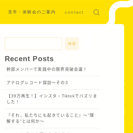
見学・体験会のご案内
contact
ディア掲載
募集
検索
Recent Posts
幹部メンバーで実践中の限界突破会議！
アナログレコード探訪～その3
【39万再生！】インスタ・Tiktokでバズリま
した！
『それ、私たちにも起きていること』〜“理
解する”とは何か～