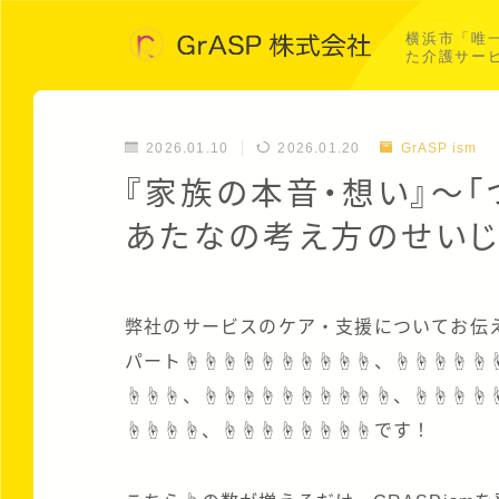
横浜市「唯
た介護サー
2026.01.10
2026.01.20
GrASP ism
『家族の本音・想い』〜
あたなの考え方のせいじ
弊社のサービスのケア・支援についてお伝
パート☝☝☝☝☝☝☝☝☝☝、☝☝☝☝☝
☝☝☝、☝☝☝☝☝☝☝☝☝☝、☝☝☝☝
☝☝☝☝、☝☝☝☝☝☝☝☝です！