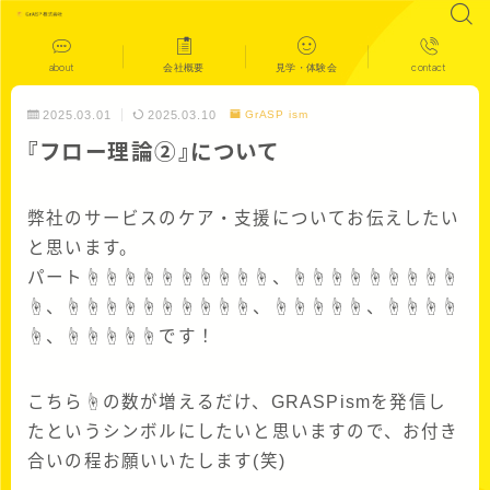
about
会社概要
見学・体験会
contact
2025.03.01
2025.03.10
GrASP ism
『フロー理論➁』について
弊社のサービスのケア・支援についてお伝えしたい
と思います。
パート☝☝☝☝☝☝☝☝☝☝、☝☝☝☝☝☝☝☝☝
☝、☝☝☝☝☝☝☝☝☝☝、☝☝☝☝☝、☝☝☝☝
☝、☝☝☝☝☝です！
こちら☝の数が増えるだけ、GRASPismを発信し
たというシンボルにしたいと思いますので、お付き
合いの程お願いいたします(笑)