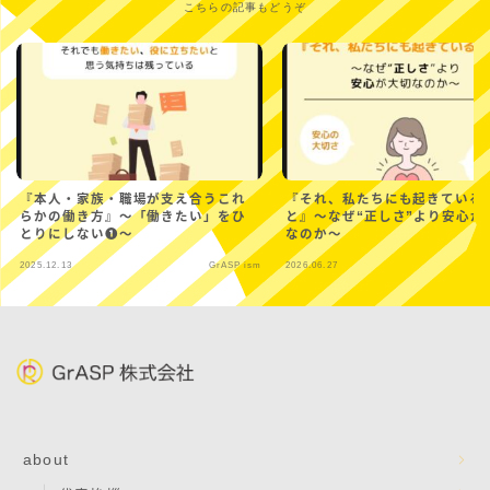
こちらの記事もどうぞ
『本人・家族・職場が支え合うこれ
『それ、私たちにも起きている
らかの働き方』〜「働きたい」をひ
と』〜なぜ“正しさ”より安心が
とりにしない❶〜
なのか～
2025.12.13
GrASP ism
2026.06.27
Gr
about