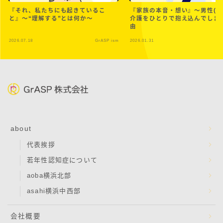
『それ、私たちにも起きているこ
『家族の本音・想い』〜男性(家
と』〜“理解する”とは何か～
介護をひとりで抱え込んでしま
由
2026.07.18
GrASP ism
2026.01.31
Gr
about
代表挨拶
若年性認知症について
aoba横浜北部
asahi横浜中西部
会社概要