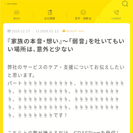
about
会社概要
見学・体験会
contact
2025.12.27
2026.01.12
GrASP ism
『家族の本音・想い』〜「弱音」を吐いてもい
い場所は、意外と少ない
弊社のサービスのケア・支援についてお伝えしたい
と思います。
パート☝☝☝☝☝☝☝☝☝☝、☝☝☝☝☝☝☝☝☝
☝、☝☝☝☝☝☝☝☝☝☝、☝☝☝☝☝☝☝☝☝
☝、☝☝☝☝☝☝☝☝☝☝、☝☝☝☝☝☝☝☝☝
☝、☝☝☝☝☝☝☝☝☝☝、☝☝☝☝☝☝☝☝☝
☝、☝☝☝☝☝☝☝です！